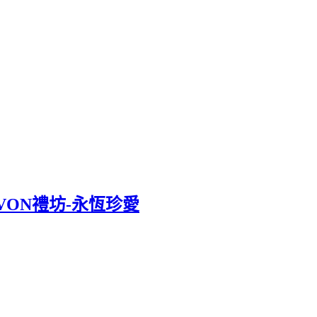
IVON禮坊-永恆珍愛