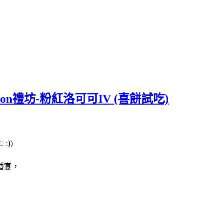
on禮坊-粉紅洛可可IV (喜餅試吃)
))
婚宴，