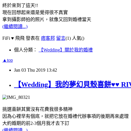
終於來到了這天!!
現在回想起來還是覺得很不真實
拿到攝影師拍的照片，就像又回到婚禮當天
(繼續閱讀...)
FiFi ♥ 飛飛 發表在
痞客邦
留言
(1)
人氣(
)
個人分類：
【Wedding】關於我的婚禮
▲top
Jan
03
Thu
2019
13:42
【Wedding】我的夢幻貝殼喜餅♥♥ R
挑選喜餅其實沒有花費我很多精神
因為心裡早有個底，就把它放在婚禮代辦事項的後期再來處理
大約婚期的前2-3個月我才去下訂
(繼續閱讀...)