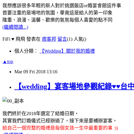
我想應該很多年輕的新人對於挑選飯店or婚宴會館這件事
首要注重的是場地的氛圍，畢竟這是給人的第一印象
隆重、浪漫、溫馨、歡樂的氣氛每個人喜愛的點不同
(繼續閱讀...)
FiFi ♥ 飛飛 發表在
痞客邦
留言
(1)
人氣(
)
個人分類：
【Wedding】關於我的婚禮
▲top
Mar
09
Fri
2018
13:16
【wedding】宴客場地參觀紀錄♥♥台
我們終於在2018年選定了結婚日期，
其實我們訂婚儀式已經辦過了，接下來是要補辦宴客，
給自己一個完整的婚禮是每個女孩一生中最重要的事 :))