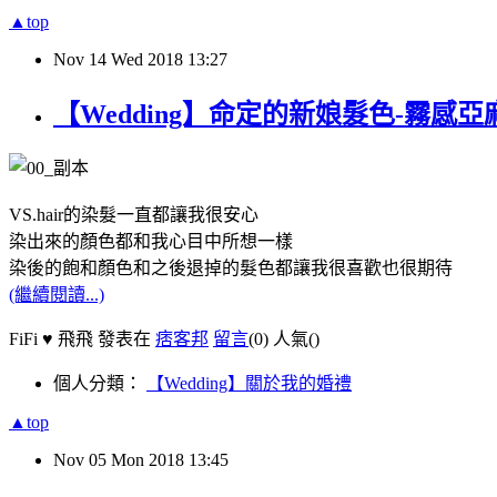
▲top
Nov
14
Wed
2018
13:27
【Wedding】命定的新娘髮色-霧感亞麻綠
VS.hair的染髮一直都讓我很安心
染出來的顏色都和我心目中所想一樣
染後的飽和顏色和之後退掉的髮色都讓我很喜歡也很期待
(繼續閱讀...)
FiFi ♥ 飛飛 發表在
痞客邦
留言
(0)
人氣(
)
個人分類：
【Wedding】關於我的婚禮
▲top
Nov
05
Mon
2018
13:45