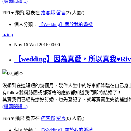
(繼續閱讀...)
FiFi ♥ 飛飛 發表在
痞客邦
留言
(2)
人氣(
)
個人分類：
【Wedding】關於我的婚禮
▲top
Nov
16
Wed
2016
00:00
【wedding】因為真愛，所以真我♥Riv
沒想到在這短短的幾個月，幾件人生中的好事都降臨在自己身上 :
有follow我粉絲團或部落格的應該都知道我們即將結婚了!!
其實我們已經先辦好訂婚、也先登記了，就等寶寶生完後補辦
(繼續閱讀...)
FiFi ♥ 飛飛 發表在
痞客邦
留言
(0)
人氣(
)
個人分類：
【Wedding】關於我的婚禮