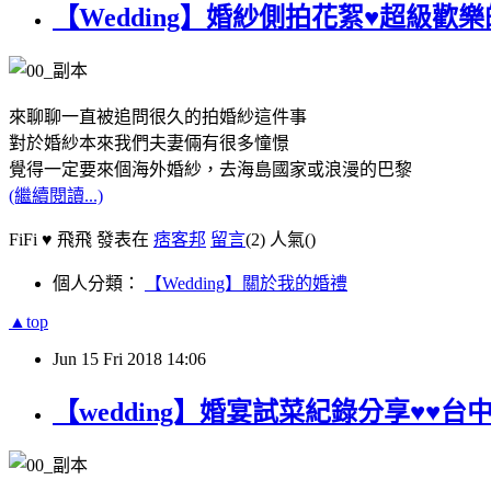
【Wedding】婚紗側拍花絮♥超級歡樂
來聊聊一直被追問很久的拍婚紗這件事
對於婚紗本來我們夫妻倆有很多憧憬
覺得一定要來個海外婚紗，去海島國家或浪漫的巴黎
(繼續閱讀...)
FiFi ♥ 飛飛 發表在
痞客邦
留言
(2)
人氣(
)
個人分類：
【Wedding】關於我的婚禮
▲top
Jun
15
Fri
2018
14:06
【wedding】婚宴試菜紀錄分享♥♥台