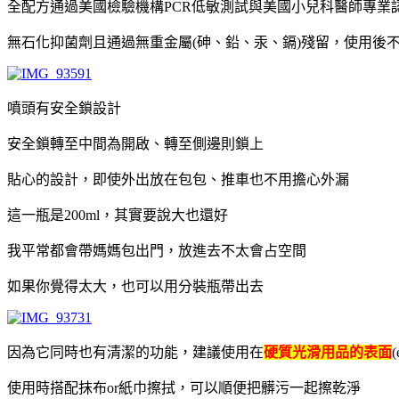
全配方通過美國檢驗機構PCR低敏測試與美國小兒科醫師專業
無石化抑菌劑且通過無重金屬(砷、鉛、汞、鎘)殘留，使用後
噴頭有安全鎖設計
安全鎖轉至中間為開啟、轉至側邊則鎖上
貼心的設計，即使外出放在包包、推車也不用擔心外漏
這一瓶是200ml，其實要說大也還好
我平常都會帶媽媽包出門，放進去不太會占空間
如果你覺得太大，也可以用分裝瓶帶出去
因為它同時也有清潔的功能，建議使用在
硬質光滑用品的表面
使用時搭配抹布or紙巾擦拭，可以順便把髒污一起擦乾淨