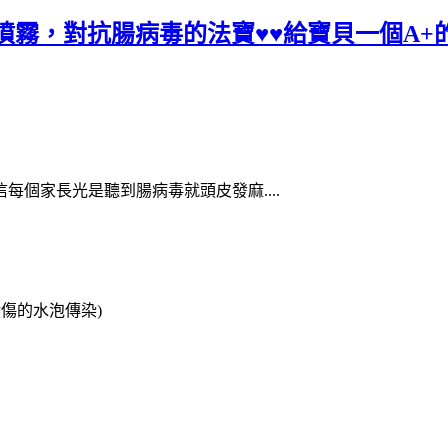
噴霧，對抗腸病毒的法寶♥♥給寶貝一個A+
個家長光是聽到腸病毒就頭皮發麻....
潰傷的水泡傳染)