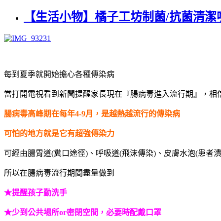
【生活小物】橘子工坊制菌/抗菌清潔
每到夏季就開始擔心各種傳染病
當打開電視看到新聞提醒家長現在『腸病毒進入流行期』，相信每
腸病毒高峰期在每年4-9月，是越熱越流行的傳染病
可怕的地方就是它有超強傳染力
可經由腸胃道(糞口途徑)、呼吸道(飛沫傳染)、皮膚水泡(患者
所以在腸病毒流行期間盡量做到
★提醒孩子勤洗手
★少到公共場所or密閉空間，必要時配戴口罩