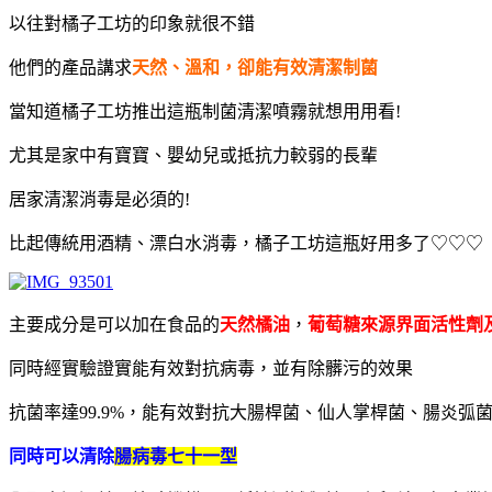
以往對橘子工坊的印象就很不錯
他們的產品講求
天然、溫和，卻能有效清潔制菌
當知道橘子工坊推出這瓶制菌清潔噴霧就想用用看!
尤其是家中有寶寶、嬰幼兒或抵抗力較弱的長輩
居家清潔消毒是必須的!
比起傳統用酒精、漂白水消毒，橘子工坊這瓶好用多了♡♡♡
主要成分是可以加在食品的
天然橘油
，
葡萄糖來源界面活性劑
同時經實驗證實能有效對抗病毒，並有除髒污的效果
抗菌率達99.9%，能有效對抗大腸桿菌、仙人掌桿菌、腸炎弧
同時可以清除
腸病毒七十一型