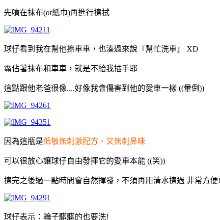
先噴在抹布(or紙巾)再進行擦拭
球仔看到我在幫他擦車車，也湊過來說『幫忙洗車』 XD
霸佔著抹布和車車，就是不給我插手耶
這點跟他老爸很像....好像我會傷害到他的愛車一樣 ((暈倒))
因為這瓶是
低敏無刺激配方，又無刺鼻味
可以很放心讓球仔自由發揮它的愛車本能 ((笑))
擦完之後過一點時間會自然揮發，不須再用清水擦過 非常方便
球仔表示：輪子髒髒的也要洗!