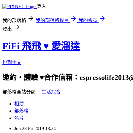
登入
我的部落格
我的部落格後台
我的帳號
登出
FiFi 飛飛 ♥ 愛溜達
跳到主文
邀約‧體驗 ♥合作信箱：espressolife2013@g
部落格全站分類：
生活綜合
相簿
部落格
名片
Jun
28
Fri
2019
18:34