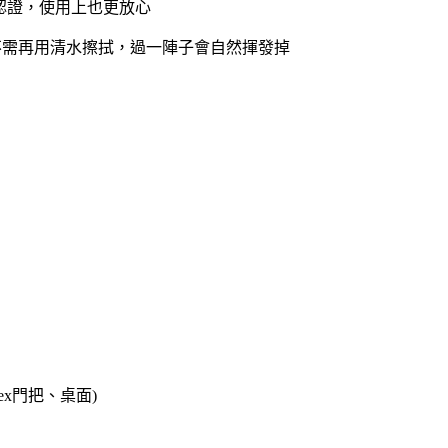
認證，使用上也更放心
不需再用清水擦拭，過一陣子會自然揮發掉
(ex門把、桌面)