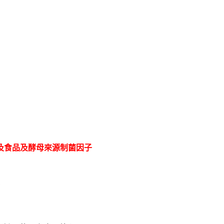
及食品及酵母來源制菌因子
菌