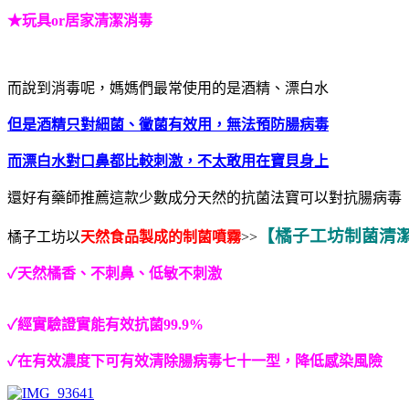
★玩具or居家清潔消毒
而說到消毒呢，媽媽們最常使用的是酒精、漂白水
但是酒精只對細菌、黴菌有效用，無法預防腸病毒
而漂白水對口鼻都比較刺激，不太敢用在寶貝身上
還好有藥師推薦這款少數成分天然的抗菌法寶可以對抗腸病毒
【橘子工坊制菌清
橘子工坊以
天然食品製成的制菌噴霧
>>
✓天然橘香、不刺鼻、低敏不刺激
✓經實驗證實能有效抗菌99.9%
✓在有效濃度下可有效清除腸病毒七十一型，降低感染風險