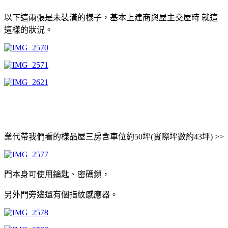
以下這兩張是未裝潢的樣子，基本上建商與屋主交屋時 就這
這樣的狀況。
業代帶我們看的樣品屋三房含車位約50坪(實際坪數約43坪) >>
門本身可使用鑰匙、密碼鎖，
另外門旁邊還有個指紋感應器。